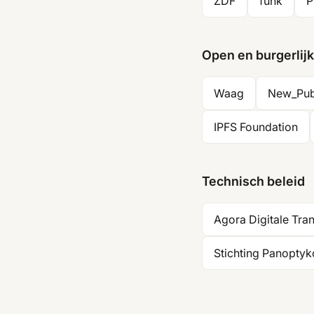
ZDF
funk
P
Open en burgerlij
Waag
New_Pub
IPFS Foundation
Technisch beleid
Agora Digitale Tra
Stichting Panopty