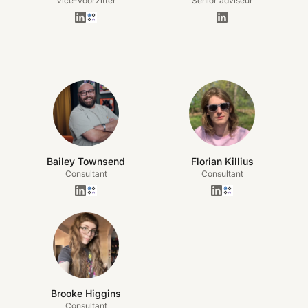
Vice-voorzitter
Senior adviseur
Bailey Townsend
Florian Killius
Consultant
Consultant
Brooke Higgins
Consultant