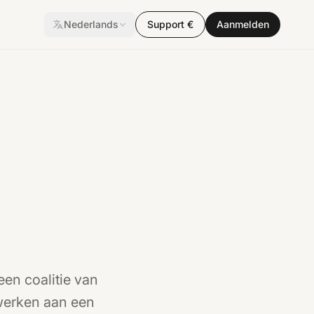
Nederlands
Support €
Aanmelden
een coalitie van
werken aan een