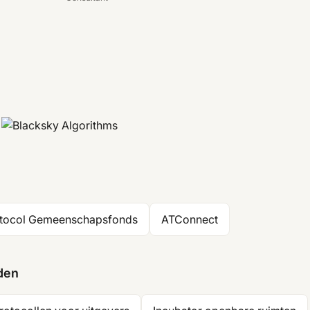
otocol Gemeenschapsfonds
ATConnect
den