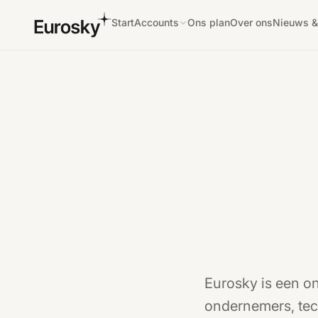
Start
Accounts
Ons plan
Over ons
Nieuws &
Eurosky is een on
ondernemers, tec