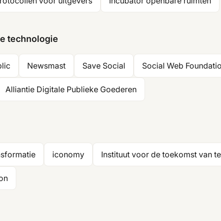
rotocollen voor uitgevers
Incubator openbare ruimten
ke technologie
lic
Newsmast
Save Social
Social Web Foundati
Alliantie Digitale Publieke Goederen
nsformatie
iconomy
Instituut voor de toekomst van t
kon