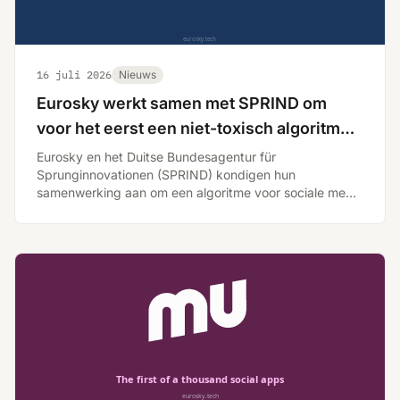
16 juli 2026
Nieuws
Eurosky werkt samen met SPRIND om
voor het eerst een niet-toxisch algoritme
te testen
Eurosky en het Duitse Bundesagentur für
Sprunginnovationen (SPRIND) kondigen hun
samenwerking aan om een algoritme voor sociale media
te ontwikkelen dat is geprogrammeerd om te verbinden
in plaats van te verdelen.